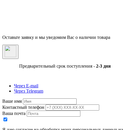
Внимание! Предложения размещенные на данном сайте носят исключительно
информационный характер и не являются публичной офертой, определяемой
положениями части 2 статьи 437 ГК РФ. Внешний вид товара, включая цвет, могут
незначительно отличаться от представленных на фотографии. Указанная на сайте цен
Товара может быть изменена Продавцом в одностороннем порядке до подтверждени
заказа сотрудниками магазина.
Оставьте заявку и мы уведомим Вас о наличии товара
Предварительный срок поступления -
2-3 дня
Через E-mail
Через Telegram
Ваше имя
Контактный телефон
Ваша почта
Я даю согласие на обработку моих персональных данных на