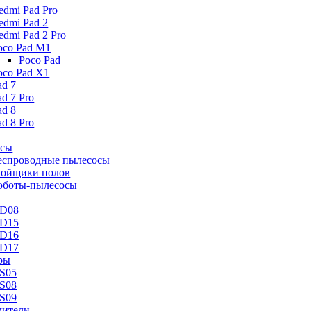
edmi Pad Pro
edmi Pad 2
edmi Pad 2 Pro
oco Pad M1
Poco Pad
oco Pad X1
ad 7
ad 7 Pro
ad 8
ad 8 Pro
осы
еспроводные пылесосы
ойщики полов
оботы-пылесосы
D08
D15
D16
D17
ры
S05
S08
S09
ители