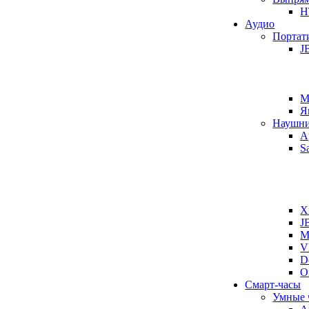
H
Аудио
Портат
J
M
Я
Наушн
A
S
X
J
M
V
D
O
Смарт-часы
Умные 