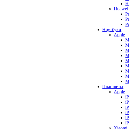
H
Huawei
P
P
P
Ноутбуки
Apple
M
M
M
M
M
M
M
M
M
Планшеты
Apple
i
i
i
i
i
i
Xiaomi