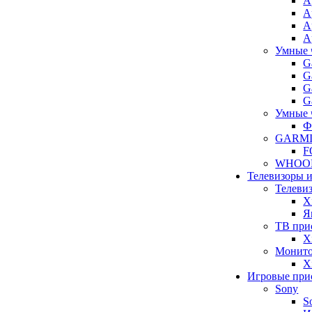
A
A
A
A
Умные 
G
G
G
G
Умные 
Ф
GARM
F
WHOO
Телевизоры 
Телеви
X
Я
ТВ при
X
Монит
X
Игровые при
Sony
S