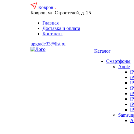
Ковров
Ковров, ул. Строителей, д. 25
Главная
Доставка и оплата
Контакты
upgrade33@list.ru
Каталог
Смартфоны
Apple
i
i
i
i
i
i
i
i
Samsun
А