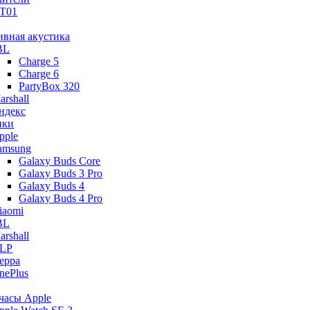
T01
ивная акустика
BL
Charge 5
Charge 6
PartyBox 320
arshall
ндекс
ики
pple
amsung
Galaxy Buds Core
Galaxy Buds 3 Pro
Galaxy Buds 4
Galaxy Buds 4 Pro
iaomi
BL
arshall
LP
eppa
nePlus
часы Apple