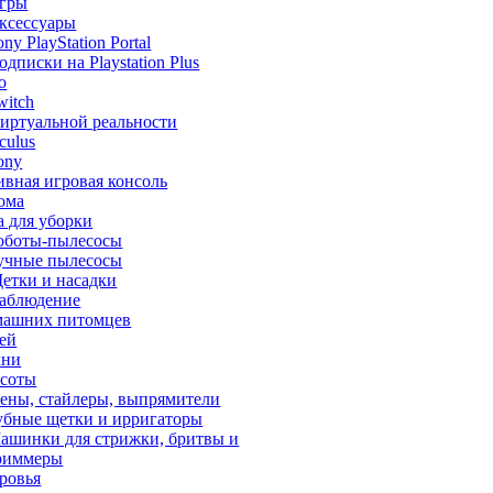
гры
ксессуары
ony PlayStation Portal
одписки на Playstation Plus
o
witch
иртуальной реальности
culus
ony
ивная игровая консоль
ома
а для уборки
оботы-пылесосы
учные пылесосы
етки и насадки
аблюдение
машних питомцев
тей
хни
асоты
ены, стайлеры, выпрямители
убные щетки и ирригаторы
ашинки для стрижки, бритвы и
риммеры
ровья