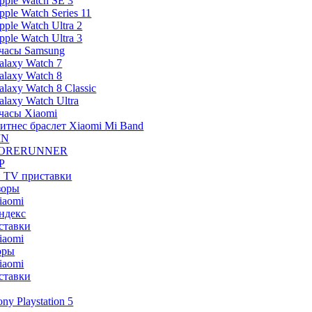
pple Watch SE 3
pple Watch Series 11
pple Watch Ultra 2
pple Watch Ultra 3
часы Samsung
alaxy Watch 7
alaxy Watch 8
alaxy Watch 8 Classic
alaxy Watch Ultra
часы Xiaomi
итнес браслет Xiaomi Mi Band
IN
ORERUNNER
P
и TV приставки
зоры
iaomi
ндекс
ставки
iaomi
оры
iaomi
ставки
ony Playstation 5