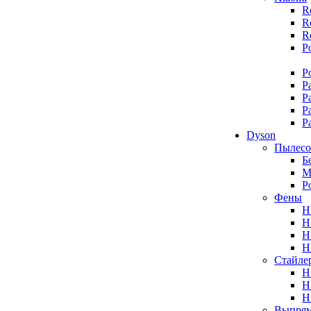
R
R
R
P
P
P
P
P
P
Dyson
Пылес
Б
М
Р
Фены
H
H
H
H
Стайле
H
H
H
Выпрям