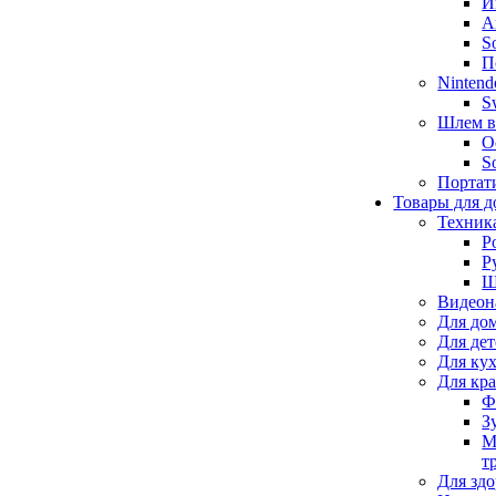
И
А
S
П
Nintend
S
Шлем в
O
S
Портат
Товары для д
Техник
Р
Р
Щ
Видеон
Для до
Для де
Для ку
Для кр
Ф
З
М
т
Для здо