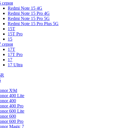
5 серия
Redmi Note 15 4G
Redmi Note 15 Pro 4G
Redmi Note 15 Pro 5G
Redmi Note 15 Pro Plus 5G
15T
15T Pro
15
7 серия
17T
17T Pro
17
17 Ultra
s
5R
5
onor X9d
onor 400 Lite
onor 400
onor 400 Pro
onor 600 Lite
onor 600
onor 600 Pro
onor Magic 7